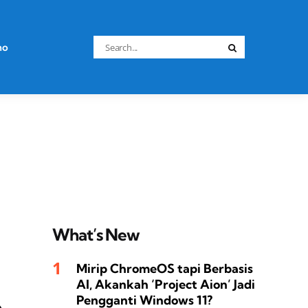
Search
no
Search
for:
What’s New
Mirip ChromeOS tapi Berbasis
AI, Akankah ‘Project Aion’ Jadi
e
Pengganti Windows 11?