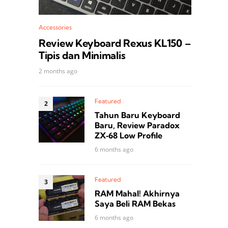
Accessories
Review Keyboard Rexus KL150 –
Tipis dan Minimalis
2 months ago
Featured
Tahun Baru Keyboard
Baru, Review Paradox
ZX‑68 Low Profile
6 months ago
Featured
RAM Mahal! Akhirnya
Saya Beli RAM Bekas
6 months ago