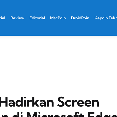
ial
Review
Editorial
MacPoin
DroidPoin
Kepoin Tek
 Hadirkan Screen
n di Microsoft Edg