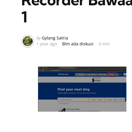
1
Posted
by
Gylang Satria
1 year ago
Blm ada diskusi
0 min
by