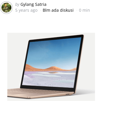
Posted
by
Gylang Satria
5 years ago
Blm ada diskusi
0 min
by