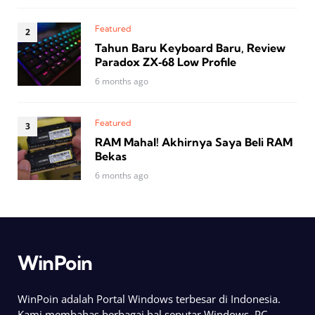
Featured
Tahun Baru Keyboard Baru, Review
Paradox ZX‑68 Low Profile
6 months ago
Featured
RAM Mahal! Akhirnya Saya Beli RAM
Bekas
6 months ago
WinPoin
WinPoin adalah Portal Windows terbesar di Indonesia.
Kami membahas berbagai hal seputar Windows, PC,