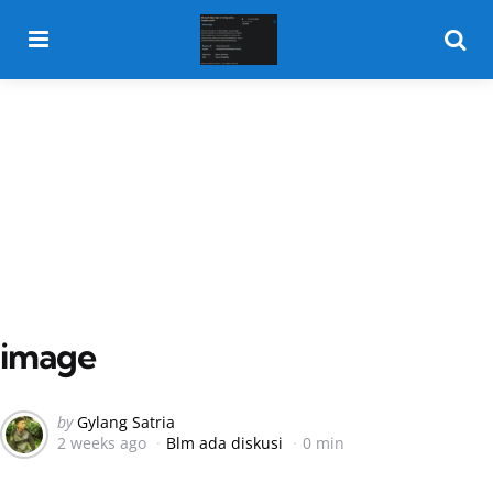
Menu
Searc
image
Posted
by
Gylang Satria
2 weeks ago
Blm ada diskusi
0 min
by