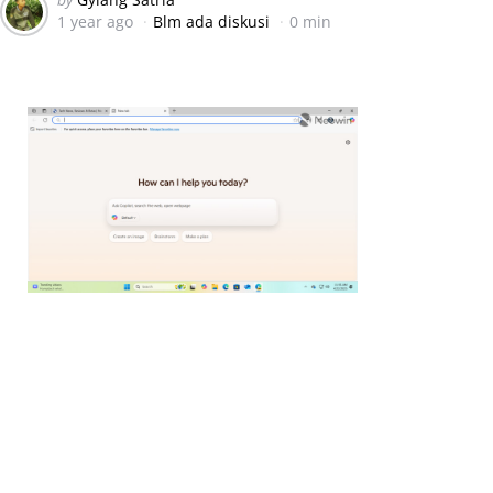
1 year ago
Blm ada diskusi
0 min
by