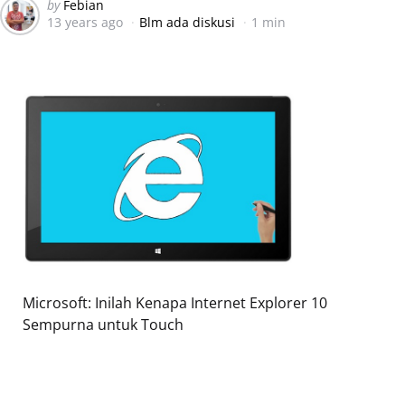
Posted
by
Febian
13 years ago
Blm ada diskusi
1 min
by
Microsoft: Inilah Kenapa Internet Explorer 10
Sempurna untuk Touch