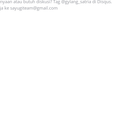
yaan atau butuh diskusi? Tag @gylang_satria di Disqus.
ja ke
sayugiteam@gmail.com