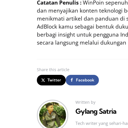
Catatan Penulis :
WinPoin sepenuhn
dan menyajikan konten teknologi be
menikmati artikel dan panduan di si
AdBlock kamu sebagai bentuk duku
berbagi insight untuk pengguna I
secara langsung melalui dukungan
Share
this article
Twitter
Facebook
Written by
Gylang Satria
Tech writer yang sehari‑h