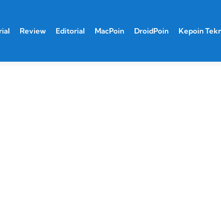
ial
Review
Editorial
MacPoin
DroidPoin
Kepoin Tek