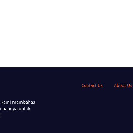
Contact Us
About Us
a. Kami membahas
unaannya untuk
!