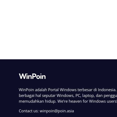
WinPoin
WinPoin adalah Portal Windows terbesar di Indonesi
berbagai hal seputar Windows, PC, laptop, dan pengg
memudahkan hidup. We’re heaven for Windows users
Contact us:
winpoin@poin.asia