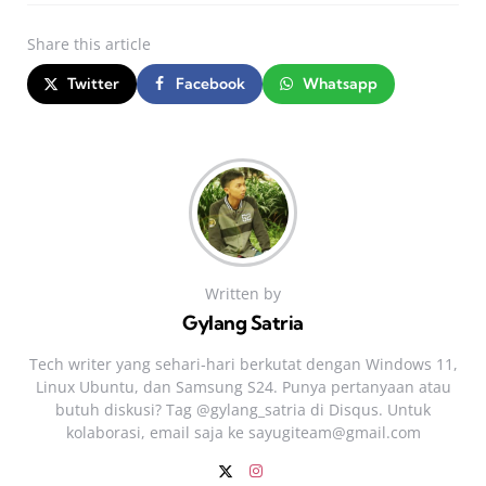
Share
this article
Twitter
Facebook
Whatsapp
Written by
Gylang Satria
Tech writer yang sehari‑hari berkutat dengan Windows 11,
Linux Ubuntu, dan Samsung S24. Punya pertanyaan atau
butuh diskusi? Tag @gylang_satria di Disqus. Untuk
kolaborasi, email saja ke
sayugiteam@gmail.com