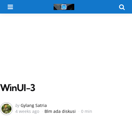
Menu
Searc
WinUI-3
Posted
by
Gylang Satria
4 weeks ago
Blm ada diskusi
0 min
by