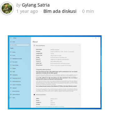
Posted
by
Gylang Satria
1 year ago
Blm ada diskusi
0 min
by