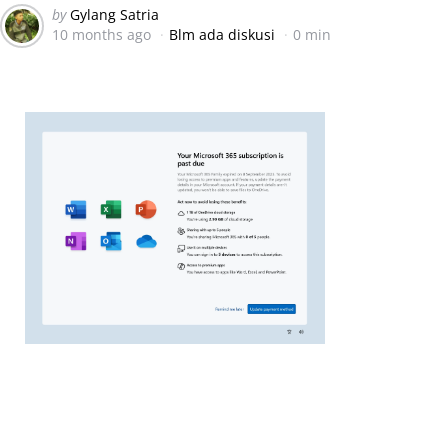
Posted
by
Gylang Satria
10 months ago
Blm ada diskusi
0 min
by