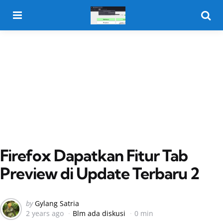
Menu
Searc
Firefox Dapatkan Fitur Tab
Preview di Update Terbaru 2
Posted
by
Gylang Satria
2 years ago
Blm ada diskusi
0 min
by