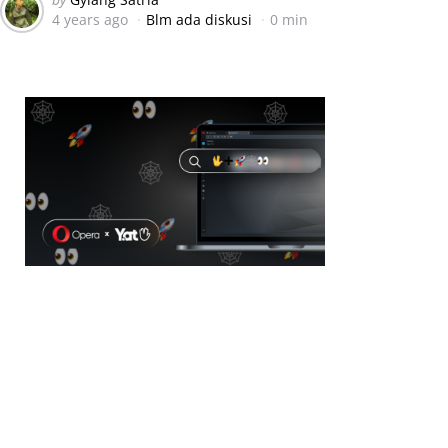
4 years ago
Blm ada diskusi
0 min
by