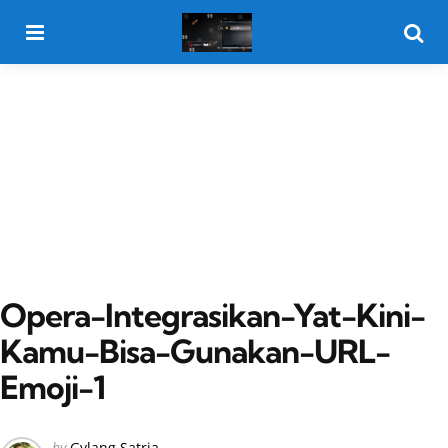
Menu
Searc
Opera-Integrasikan-Yat-Kini-
Kamu-Bisa-Gunakan-URL-
Emoji-1
Posted
by
Gylang Satria