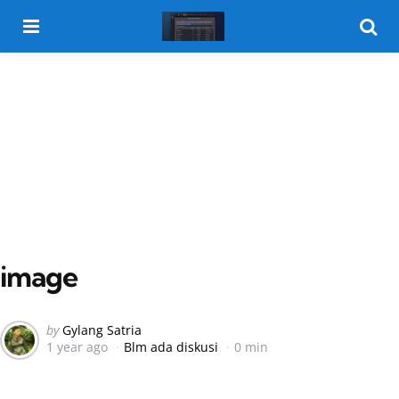
Menu
Searc
image
Posted
by
Gylang Satria
1 year ago
Blm ada diskusi
0 min
by