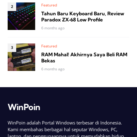
Featured
Tahun Baru Keyboard Baru, Review
Paradox ZX‑68 Low Profile
6 months ago
Featured
RAM Mahal! Akhirnya Saya Beli RAM
Bekas
6 months ago
WinPoin
WinPoin adalah Portal Windows terbesar di Indonesia.
Kami membahas berbagai hal seputar Windows, PC,
laptop, dan penggunaannya untuk memudahkan hidup.