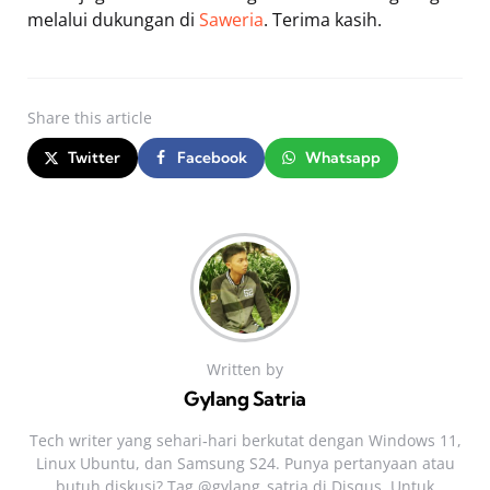
melalui dukungan di
Saweria
. Terima kasih.
Share
this article
Twitter
Facebook
Whatsapp
Written by
Gylang Satria
Tech writer yang sehari‑hari berkutat dengan Windows 11,
Linux Ubuntu, dan Samsung S24. Punya pertanyaan atau
butuh diskusi? Tag @gylang_satria di Disqus. Untuk