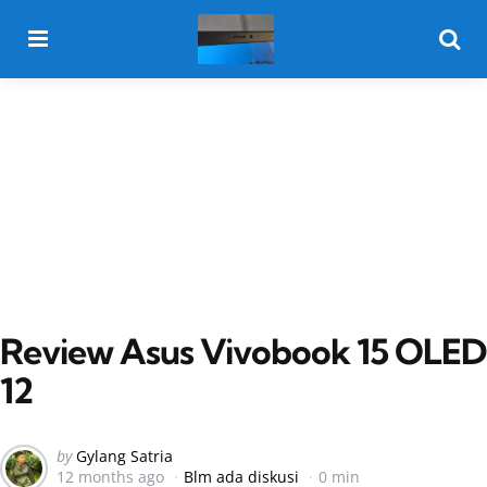
Menu
Searc
Review Asus Vivobook 15 OLED
12
Posted
by
Gylang Satria
12 months ago
Blm ada diskusi
0 min
by