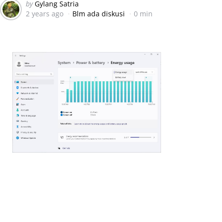
Posted
by
Gylang Satria
2 years ago
Blm ada diskusi
0 min
by