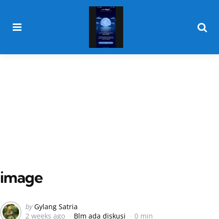
Menu
Searc
image
Posted
by
Gylang Satria
2 weeks ago
Blm ada diskusi
0 min
by