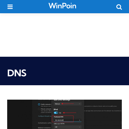
WinPoin
Menu
Searc
DNS