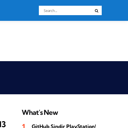
Search
Search
for:
What’s New
13
GitHub Sindir PlayStation!