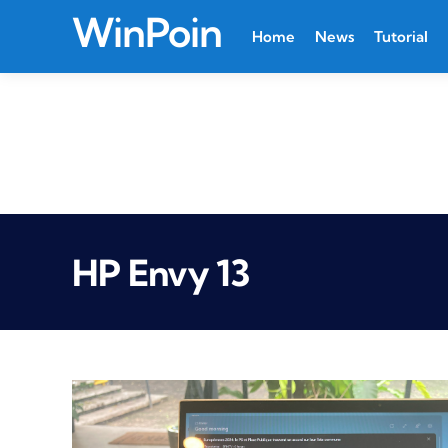
WinPoin
Home
News
Tutorial
HP Envy 13