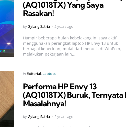
(AQ1018TX) Yang Saya
Rasakan!
Posted
by
Gylang Satria
2 years ago
by
Hampir beberapa bulan kebelakang ini saya aktif
menggunakan perangkat laptop HP Envy 13 untuk
berbagai keperluan, mulai dari menulis di WinPoin,
melakukan pekerjaan lain,...
Categories
Posted
in
Editorial
Laptops
in
Performa HP Envy 13
(AQ1018TX) Buruk, Ternyata I
Masalahnya!
Posted
by
Gylang Satria
2 years ago
by