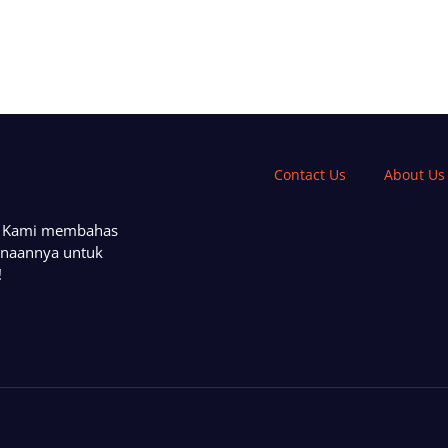
Contact Us
About Us
a. Kami membahas
unaannya untuk
!