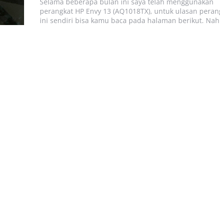
Selama beberapa bulan ini saya telah menggunakan
perangkat HP Envy 13 (AQ1018TX), untuk ulasan peran
ini sendiri bisa kamu baca pada halaman berikut. Nah.