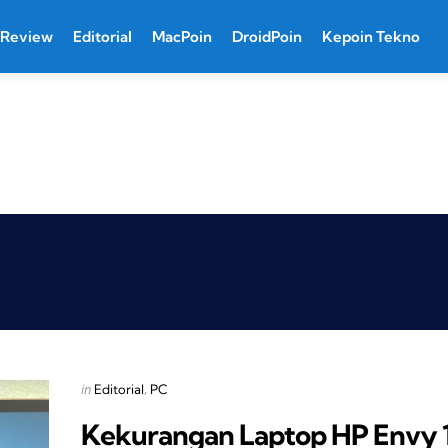
Review
Editorial
MacPoin
DroidPoin
Kepoin Tekno
Categories
Posted
in
Editorial
PC
in
Kekurangan Laptop HP Envy 