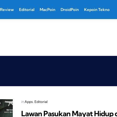
Review
Editorial
MacPoin
DroidPoin
Kepoin Tekno
Categories
Posted
in
Apps
Editorial
in
Lawan Pasukan Mayat Hidup d