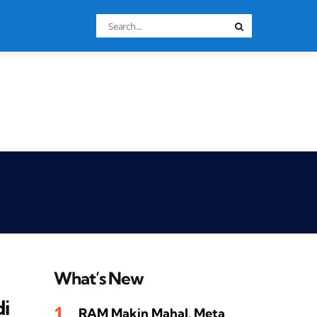
Search
Search
for:
What’s New
i
RAM Makin Mahal, Meta