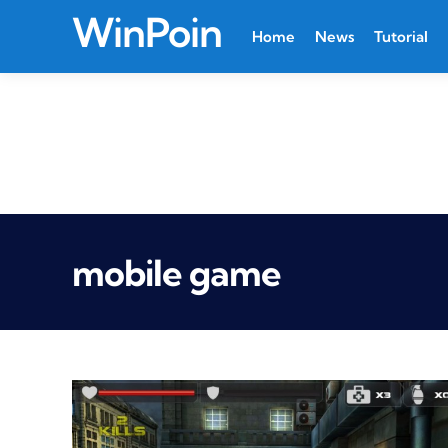
WinPoin
Home
News
Tutorial
mobile game