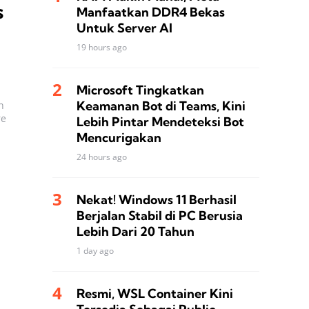
s
Manfaatkan DDR4 Bekas
Untuk Server AI
19 hours ago
Microsoft Tingkatkan
Keamanan Bot di Teams, Kini
n
re
Lebih Pintar Mendeteksi Bot
Mencurigakan
24 hours ago
Nekat! Windows 11 Berhasil
Berjalan Stabil di PC Berusia
Lebih Dari 20 Tahun
1 day ago
Resmi, WSL Container Kini