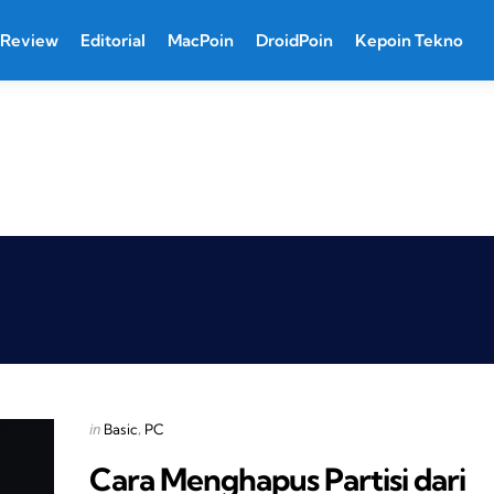
Review
Editorial
MacPoin
DroidPoin
Kepoin Tekno
Categories
Posted
in
Basic
PC
in
Cara Menghapus Partisi dari