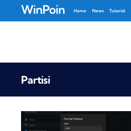
WinPoin
Home
News
Tutorial
Partisi