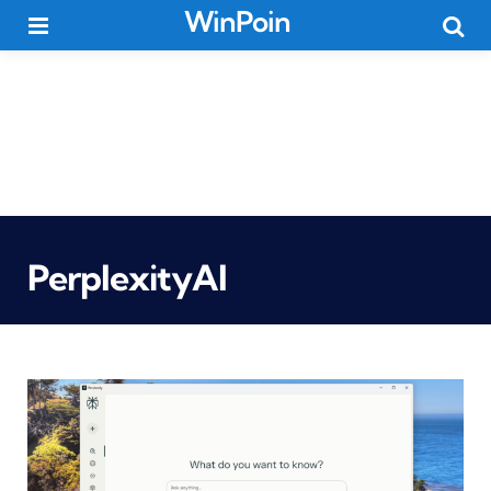
WinPoin
Menu
Searc
PerplexityAI