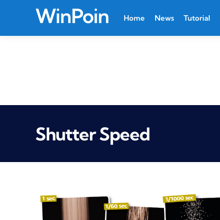
WinPoin
Home
News
Tutorial
Shutter Speed