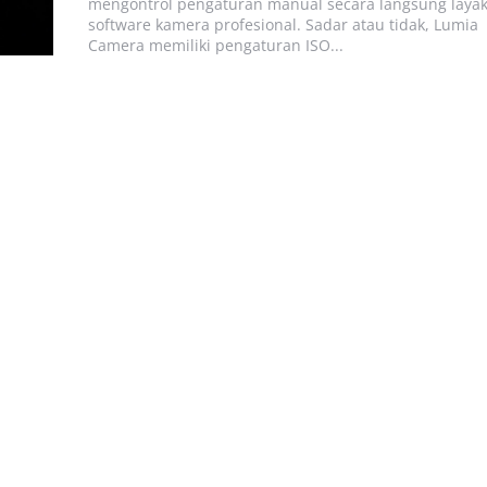
mengontrol pengaturan manual secara langsung laya
software kamera profesional. Sadar atau tidak, Lumia
Camera memiliki pengaturan ISO...