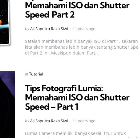
Memahami ISO dan Shutter
Speed  Part 2
Posted
by
Aji Saputra Raka Siwi
11 years ago
by
Setelah membahas lebih banyak ISO di Part 1, sekara
kita akan membahas lebih banyak tentang Shutter Sp
di Part 2 ini. Meskipun dalam Part...
Categories
Posted
in
Tutorial
in
Tips Fotografi Lumia:
Memahami ISO dan Shutter
Speed – Part 1
Posted
by
Aji Saputra Raka Siwi
11 years ago
by
Lumia Camera memiliki banyak sekali fitur untuk