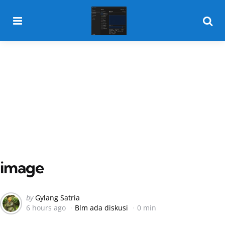
Menu
Searc
image
Posted
by
Gylang Satria
6 hours ago
Blm ada diskusi
0 min
by