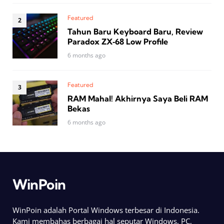
Featured
Tahun Baru Keyboard Baru, Review
Paradox ZX‑68 Low Profile
6 months ago
Featured
RAM Mahal! Akhirnya Saya Beli RAM
Bekas
6 months ago
WinPoin
WinPoin adalah Portal Windows terbesar di Indonesia.
Kami membahas berbagai hal seputar Windows, PC,