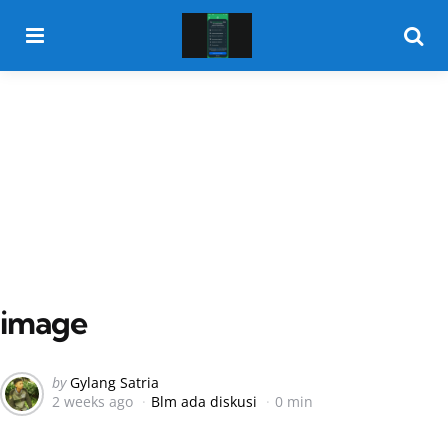
Menu
Searc
image
Posted
by
Gylang Satria
2 weeks ago
Blm ada diskusi
0 min
by