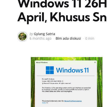
Windows 11 26H1
April, Khusus S
Posted
by
Gylang Satria
6 months ago
Blm ada diskusi
0 min
by