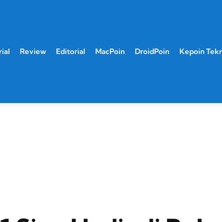
ial
Review
Editorial
MacPoin
DroidPoin
Kepoin Tek