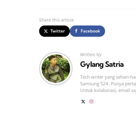
Share
this article
Twitter
Facebook
Written by
Gylang Satria
Tech writer yang sehari‑h
Samsung S24. Punya pertan
Untuk kolaborasi, email sa