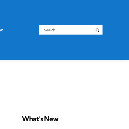
Search
no
Search
for:
What’s New