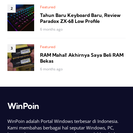
Featured
Tahun Baru Keyboard Baru, Review
Paradox ZX‑68 Low Profile
6 months ago
Featured
RAM Mahal! Akhirnya Saya Beli RAM
Bekas
6 months ago
WinPoin
WinPoin adalah Portal Windows terbesar di Indonesia.
Kami membahas berbagai hal seputar Windows, PC,