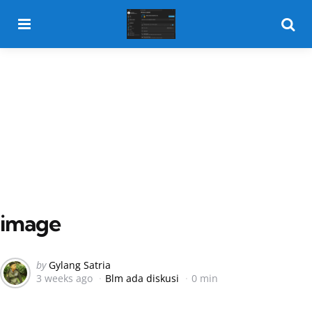
Menu
Searc
image
Posted
by
Gylang Satria
3 weeks ago
Blm ada diskusi
0 min
by