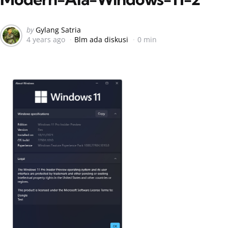
Posted
by
Gylang Satria
4 years ago
Blm ada diskusi
0 min
by