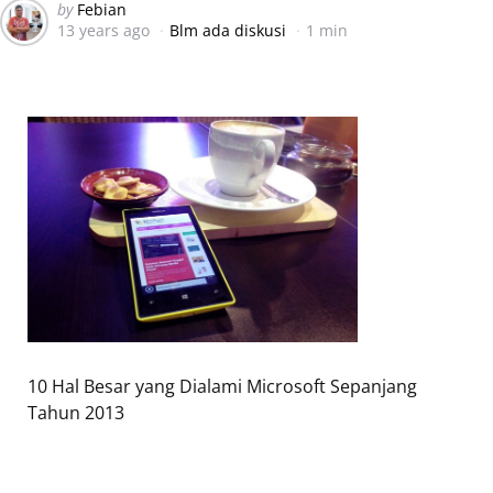
Posted
by
Febian
13 years ago
Blm ada diskusi
1 min
by
10 Hal Besar yang Dialami Microsoft Sepanjang
Tahun 2013