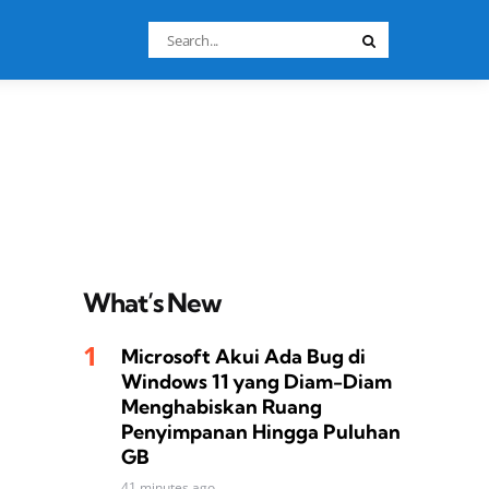
Search
Search
for:
What’s New
Microsoft Akui Ada Bug di
Windows 11 yang Diam-Diam
Menghabiskan Ruang
Penyimpanan Hingga Puluhan
GB
41 minutes ago