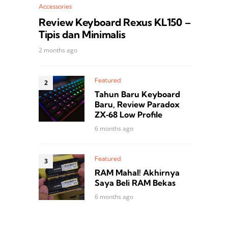
Accessories
Review Keyboard Rexus KL150 –
Tipis dan Minimalis
2 months ago
Featured
Tahun Baru Keyboard
Baru, Review Paradox
ZX‑68 Low Profile
6 months ago
Featured
RAM Mahal! Akhirnya
Saya Beli RAM Bekas
6 months ago