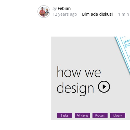
Posted
by
Febian
12 years ago
Blm ada diskusi
1 min
by