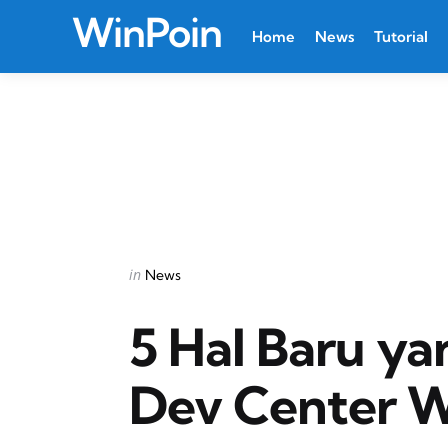
WinPoin
Home
News
Tutorial
Categories
Posted
in
News
in
5 Hal Baru ya
Dev Center 