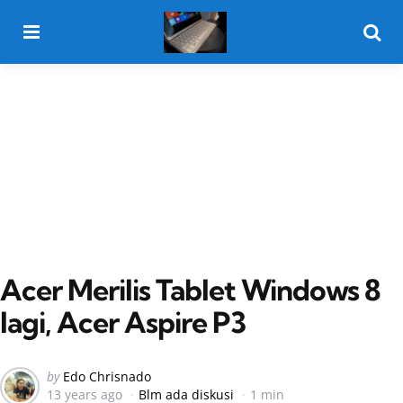
Menu
Searc
Acer Merilis Tablet Windows 8
lagi, Acer Aspire P3
Posted
by
Edo Chrisnado
13 years ago
Blm ada diskusi
1 min
by