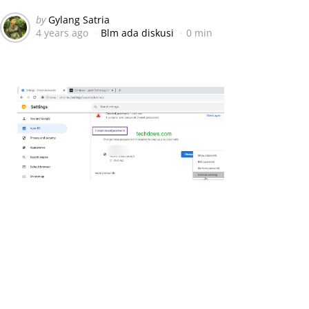
Posted
by
Gylang Satria
4 years ago
Blm ada diskusi
0 min
by