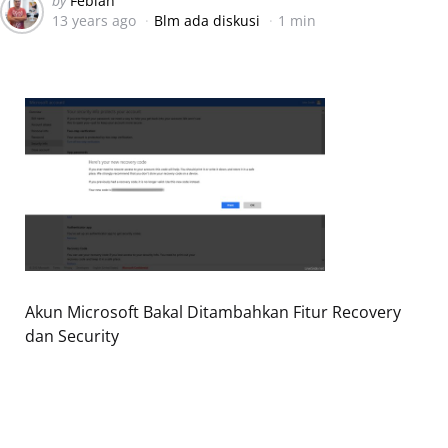
by
Febian
13 years ago
Blm ada diskusi
1 min
by
Akun Microsoft Bakal Ditambahkan Fitur Recovery
dan Security