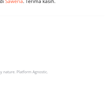
 di
Saweria
. Terima kasih.
by nature. Platform Agnostic.