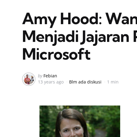
Amy Hood: Wan
Menjadi Jajaran
Microsoft
Posted
by
Febian
13 years ago
Blm ada diskusi
1 min
by