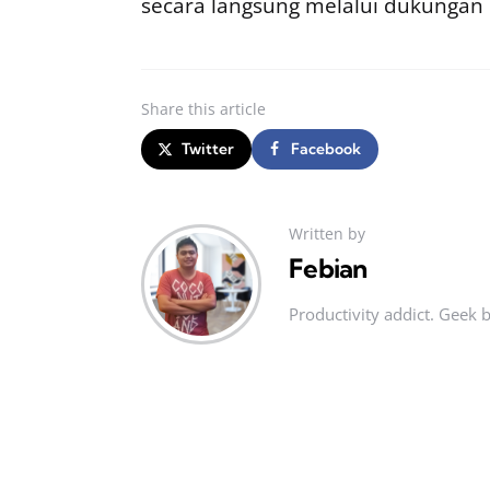
secara langsung melalui dukungan
Share
this article
Twitter
Facebook
Written by
Febian
Productivity addict. Geek 