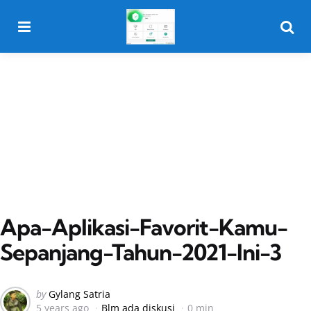
Menu
Searc
Apa-Aplikasi-Favorit-Kamu-
Sepanjang-Tahun-2021-Ini-3
Posted
by
Gylang Satria
5 years ago
Blm ada diskusi
0 min
by