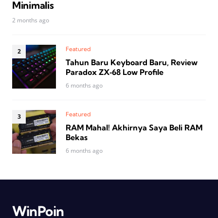
Minimalis
2 months ago
Featured
Tahun Baru Keyboard Baru, Review
Paradox ZX‑68 Low Profile
6 months ago
Featured
RAM Mahal! Akhirnya Saya Beli RAM
Bekas
6 months ago
WinPoin