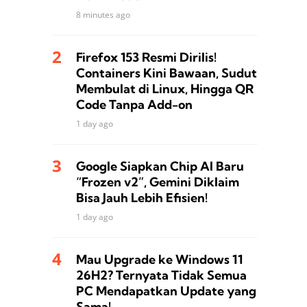
8 minutes ago
Firefox 153 Resmi Dirilis!
Containers Kini Bawaan, Sudut
Membulat di Linux, Hingga QR
Code Tanpa Add-on
1 day ago
Google Siapkan Chip AI Baru
“Frozen v2”, Gemini Diklaim
Bisa Jauh Lebih Efisien!
1 day ago
Mau Upgrade ke Windows 11
26H2? Ternyata Tidak Semua
PC Mendapatkan Update yang
Sama!