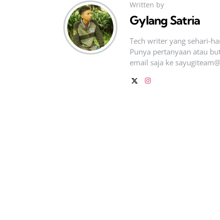
Written by
Gylang Satria
Tech writer yang sehari‑h
Punya pertanyaan atau but
email saja ke
sayugiteam@