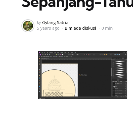
Sepanjang-Tahu
Posted
by
Gylang Satria
5 years ago
Blm ada diskusi
0 min
by