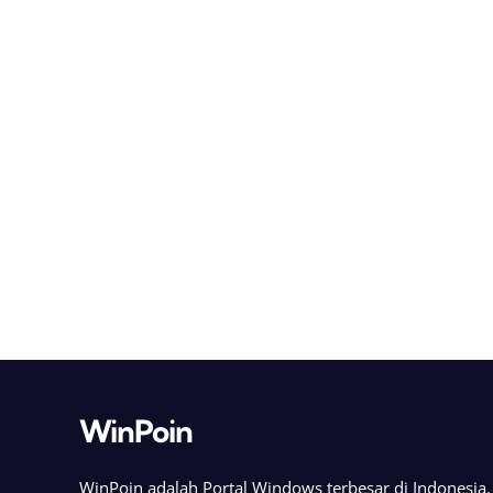
WinPoin
WinPoin adalah Portal Windows terbesar di Indonesi