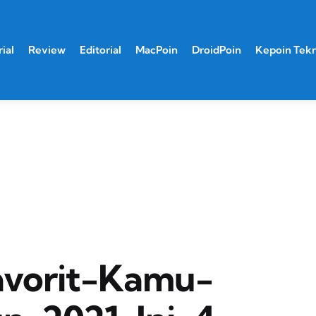
ial
Review
Editorial
MacPoin
DroidPoin
Kepoin Tek
avorit-Kamu-