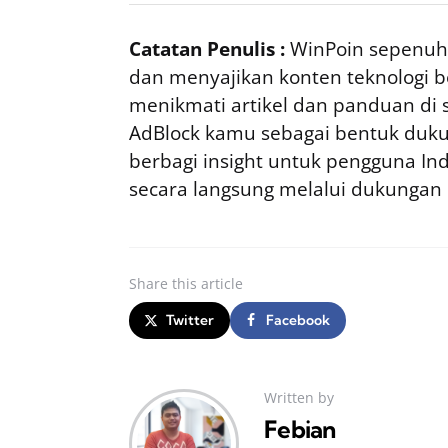
Catatan Penulis :
WinPoin sepenuhn
dan menyajikan konten teknologi be
menikmati artikel dan panduan di si
AdBlock kamu sebagai bentuk duku
berbagi insight untuk pengguna I
secara langsung melalui dukungan
Share
this article
Twitter
Facebook
Written by
Febian