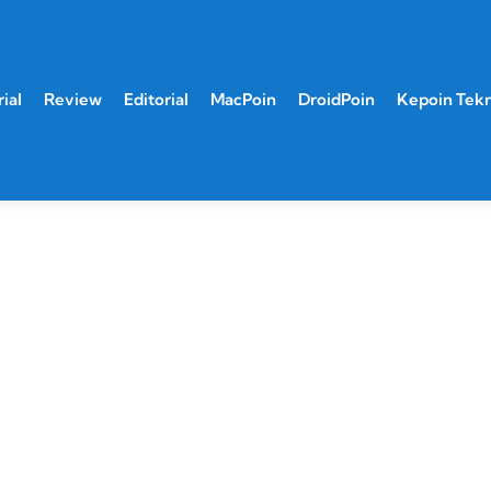
ial
Review
Editorial
MacPoin
DroidPoin
Kepoin Tek