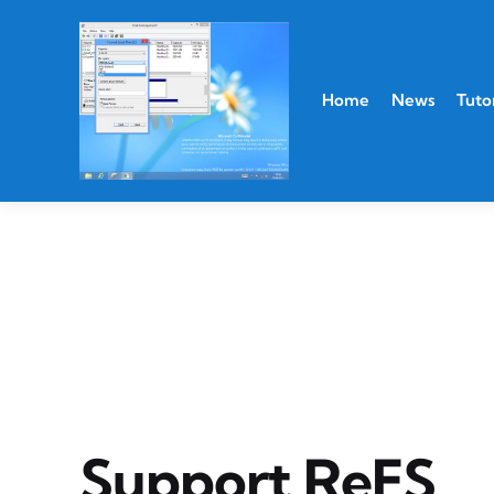
Home
News
Tutor
Support ReFS