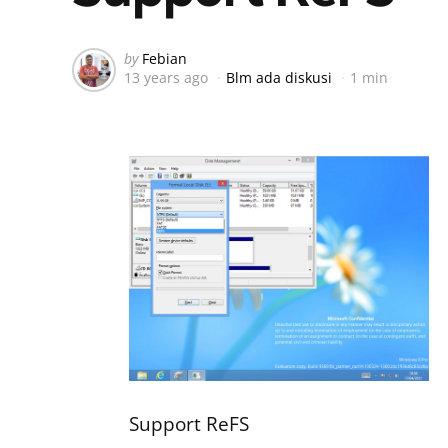
Posted
by
Febian
13 years ago
Blm ada diskusi
1 min
by
Support ReFS