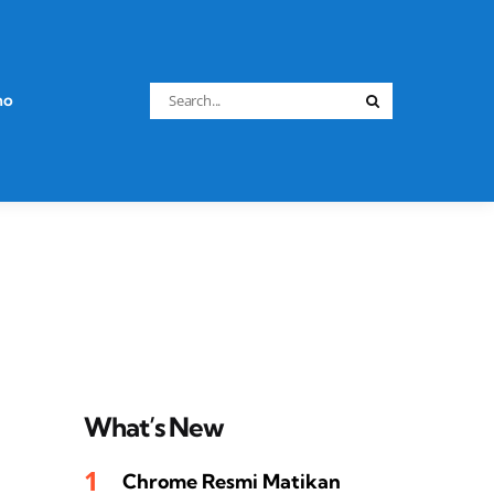
Search
no
Search
for:
What’s New
Chrome Resmi Matikan