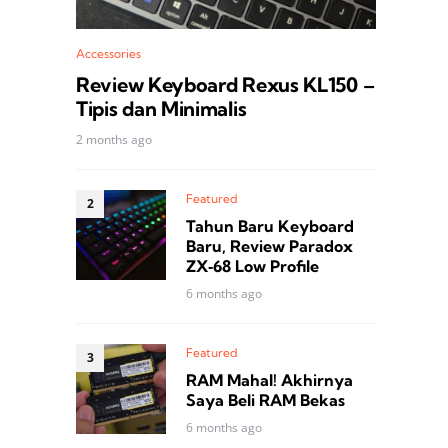
Accessories
Review Keyboard Rexus KL150 –
Tipis dan Minimalis
2 months ago
Featured
Tahun Baru Keyboard
Baru, Review Paradox
ZX‑68 Low Profile
6 months ago
Featured
RAM Mahal! Akhirnya
Saya Beli RAM Bekas
6 months ago