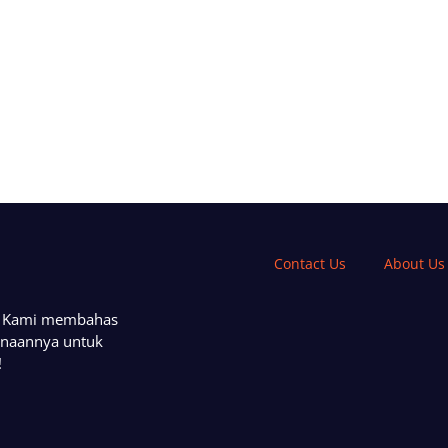
Contact Us
About Us
a. Kami membahas
unaannya untuk
!