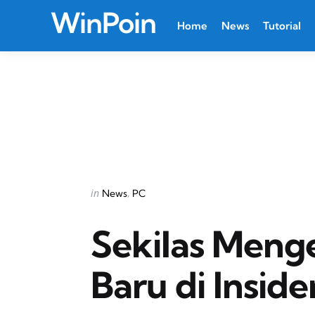
WinPoin
Home
News
Tutorial
Categories
Posted
in
News
PC
in
Sekilas Meng
Baru di Insid