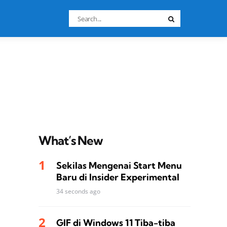
Search
Search
for:
What’s New
Sekilas Mengenai Start Menu
Baru di Insider Experimental
34 seconds ago
GIF di Windows 11 Tiba-tiba