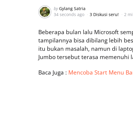
Posted
by
Gylang Satria
34 seconds ago
3 Diskusi seru!
2 m
by
Beberapa bulan lalu Microsoft se
tampilannya bisa dibilang lebih be
itu bukan masalah, namun di laptop
Jumbo tersebut terasa memenuhi l
Baca Juga :
Mencoba Start Menu Bar