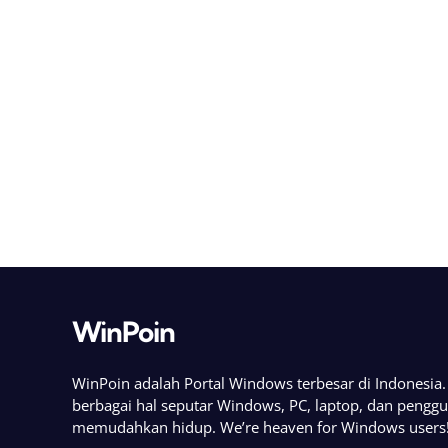
WinPoin
WinPoin adalah Portal Windows terbesar di Indonesi
berbagai hal seputar Windows, PC, laptop, dan pengg
memudahkan hidup. We’re heaven for Windows users