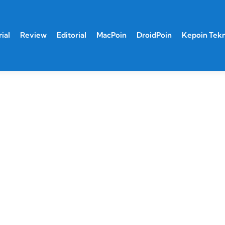
ial
Review
Editorial
MacPoin
DroidPoin
Kepoin Tek