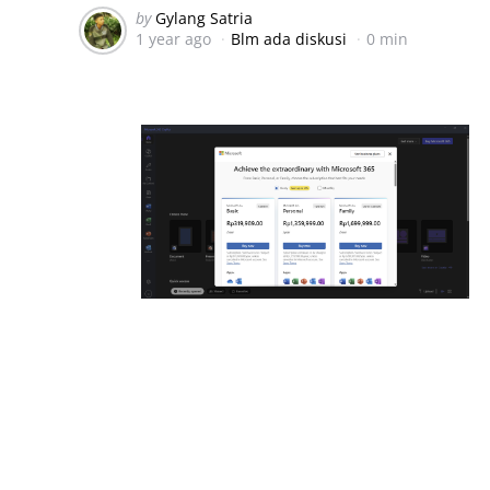
Posted
by
Gylang Satria
1 year ago
Blm ada diskusi
0 min
by