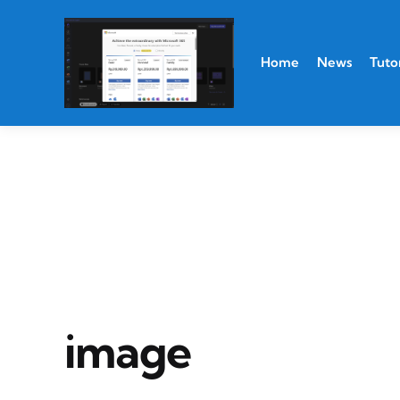
Home
News
Tutor
image