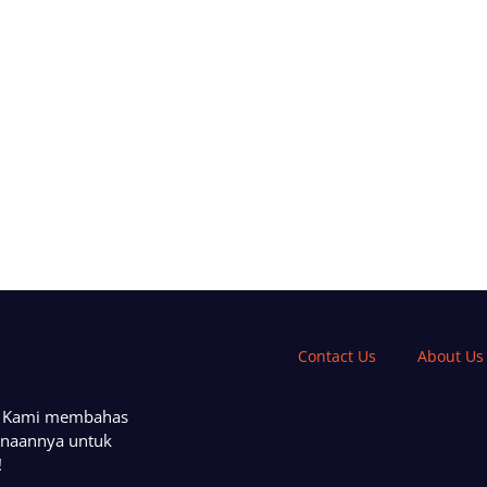
Contact Us
About Us
a. Kami membahas
unaannya untuk
!