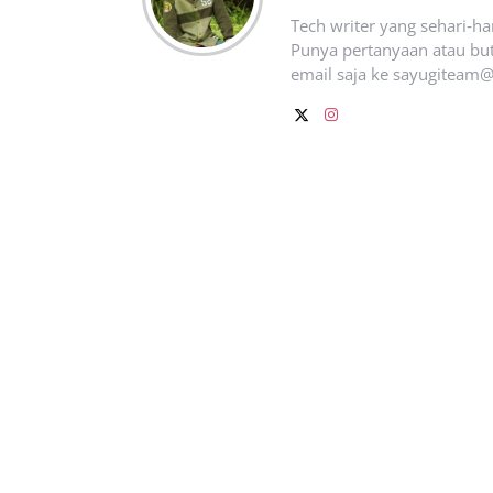
Tech writer yang sehari‑h
Punya pertanyaan atau but
email saja ke
sayugiteam@