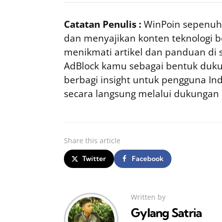
Catatan Penulis :
WinPoin sepenuhn
dan menyajikan konten teknologi be
menikmati artikel dan panduan di si
AdBlock kamu sebagai bentuk duku
berbagi insight untuk pengguna I
secara langsung melalui dukungan
Share
this article
Twitter
Facebook
Written by
Gylang Satria