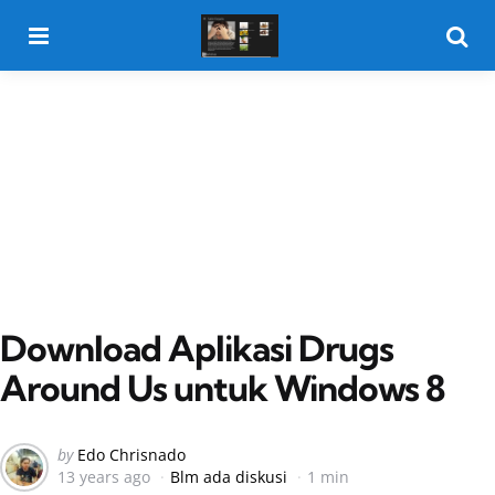
Menu
Searc
Download Aplikasi Drugs
Around Us untuk Windows 8
Posted
by
Edo Chrisnado
13 years ago
Blm ada diskusi
1 min
by