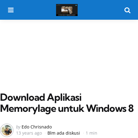
Menu
Searc
Download Aplikasi
Memorylage untuk Windows 8
Posted
by
Edo Chrisnado
13 years ago
Blm ada diskusi
1 min
by