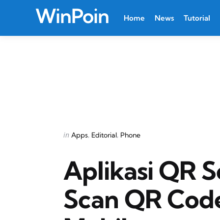
WinPoin
Home
News
Tutorial
Categories
Posted
in
Apps
Editorial
Phone
in
Aplikasi QR 
Scan QR Code