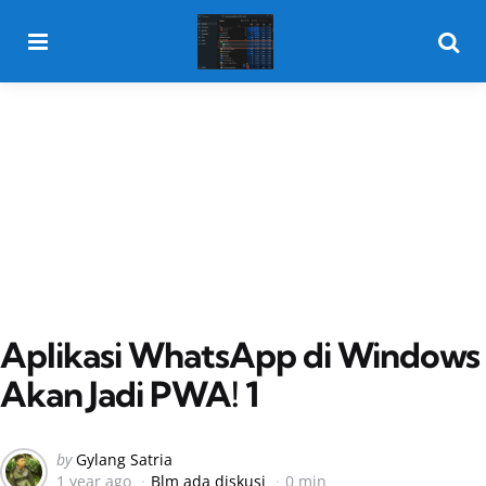
Menu
Searc
Aplikasi WhatsApp di Windows
Akan Jadi PWA! 1
Posted
by
Gylang Satria
1 year ago
Blm ada diskusi
0 min
by