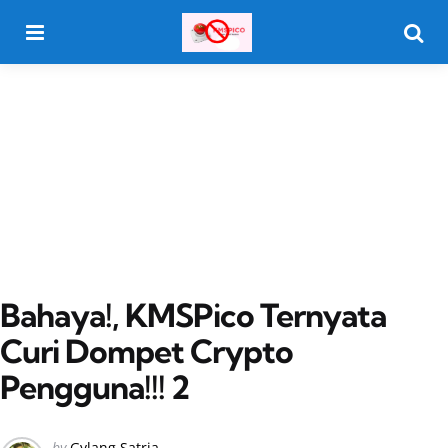
Menu
Searc
Bahaya!, KMSPico Ternyata
Curi Dompet Crypto
Pengguna!!! 2
Posted
by
Gylang Satria