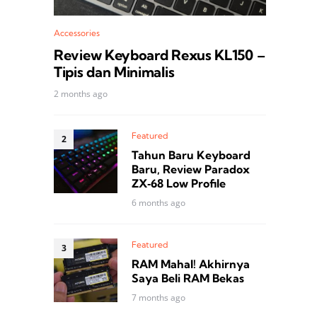
Accessories
Review Keyboard Rexus KL150 –
Tipis dan Minimalis
2 months ago
Featured
Tahun Baru Keyboard
Baru, Review Paradox
ZX‑68 Low Profile
6 months ago
Featured
RAM Mahal! Akhirnya
Saya Beli RAM Bekas
7 months ago