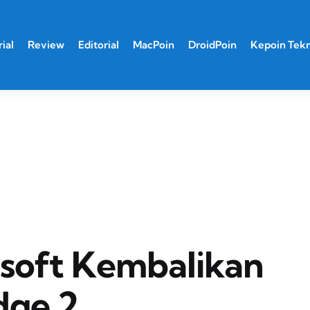
ial
Review
Editorial
MacPoin
DroidPoin
Kepoin Tek
rosoft Kembalikan
dge 2