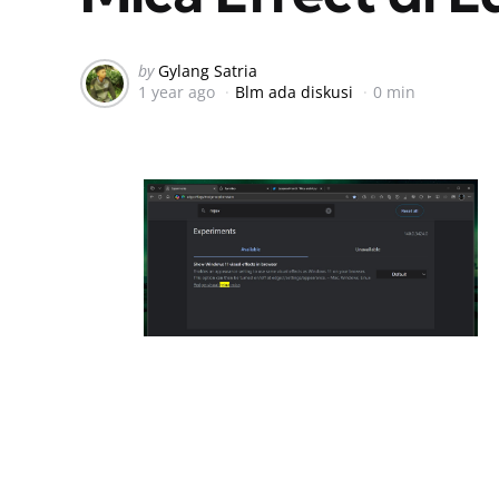
Posted
by
Gylang Satria
1 year ago
Blm ada diskusi
0 min
by