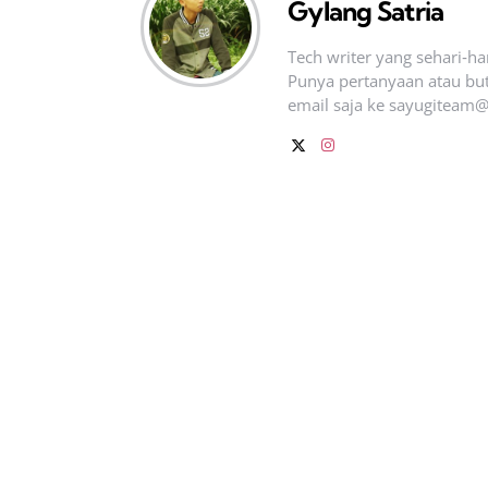
Gylang Satria
Tech writer yang sehari‑h
Punya pertanyaan atau but
email saja ke
sayugiteam@