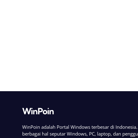
WinPoin
WinPoin adalah Portal Windows terbesar di Indonesi
berbagai hal seputar Windows, PC, laptop, dan pengg