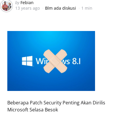
Posted
by
Febian
13 years ago
Blm ada diskusi
1 min
by
Beberapa Patch Security Penting Akan Dirilis
Microsoft Selasa Besok