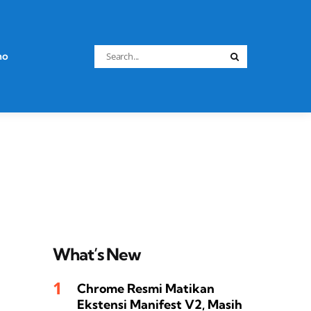
Search
no
Search
for:
What’s New
Chrome Resmi Matikan
Ekstensi Manifest V2, Masih