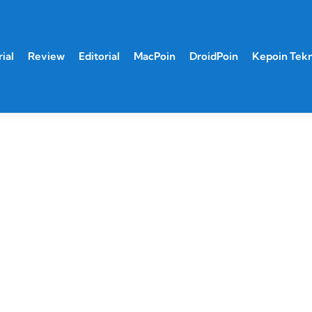
ial
Review
Editorial
MacPoin
DroidPoin
Kepoin Tek