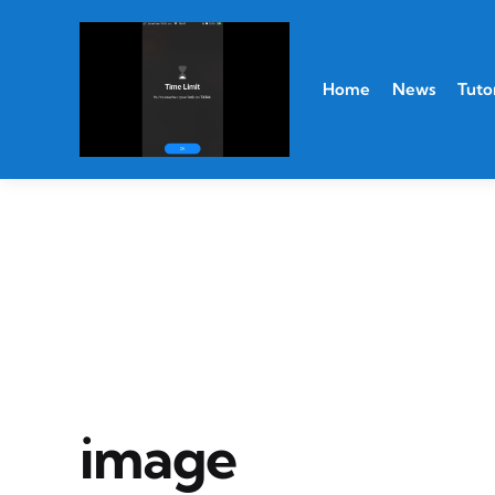
Home
News
Tutor
image