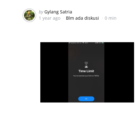
Posted
by
Gylang Satria
1 year ago
Blm ada diskusi
0 min
by