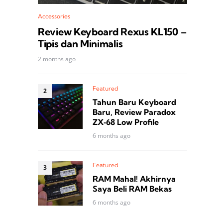
Accessories
Review Keyboard Rexus KL150 –
Tipis dan Minimalis
2 months ago
Featured
Tahun Baru Keyboard
Baru, Review Paradox
ZX‑68 Low Profile
6 months ago
Featured
RAM Mahal! Akhirnya
Saya Beli RAM Bekas
6 months ago