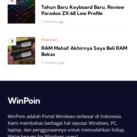
Tahun Baru Keyboard Baru, Review
Paradox ZX‑68 Low Profile
7 months ago
Featured
RAM Mahal! Akhirnya Saya Beli RAM
Bekas
7 months ago
WinPoin
WinPoin adalah Portal Windows terbesar di Indonesia.
Kami membahas berbagai hal seputar Windows, PC,
laptop, dan penggunaannya untuk memudahkan hidup.
We’re heaven for Windows users!