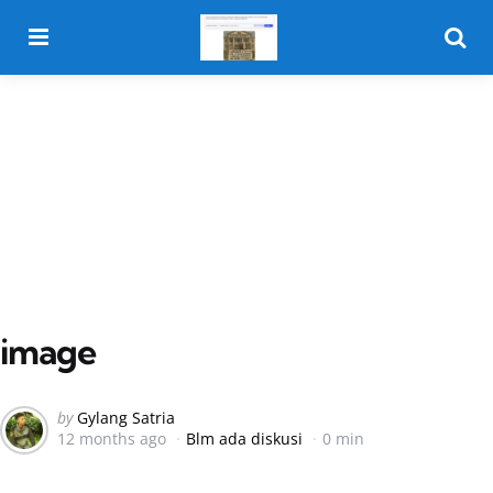
Menu
Searc
image
Posted
by
Gylang Satria
12 months ago
Blm ada diskusi
0 min
by