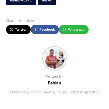
HarmonyOS PC
Huawei
Share
this article
Twitter
Facebook
Whatsapp
Written by
Febian
Productivity addict. Geek by nature. Platform Agnostic.