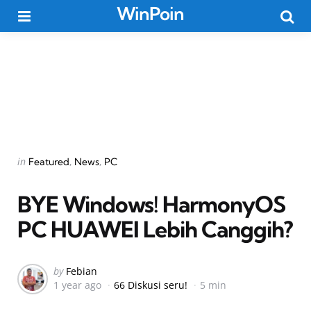
WinPoin
Menu
Searc
Categories
Posted
in
Featured
News
PC
in
BYE Windows! HarmonyOS
PC HUAWEI Lebih Canggih?
Posted
by
Febian
1 year ago
66 Diskusi seru!
5 min
by