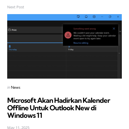
Next Post
Posted
in
News
in
Microsoft Akan Hadirkan Kalender
Offline Untuk Outlook New di
Windows 11
May 11, 2025