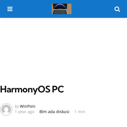
Menu
Searc
HarmonyOS PC
Posted
by
WinPoin
1 year ago
Blm ada diskusi
1 min
by