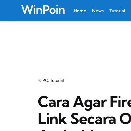
WinPoin
Home
News
Tutorial
Categories
Posted
in
PC
Tutorial
in
Cara Agar Fi
Link Secara O