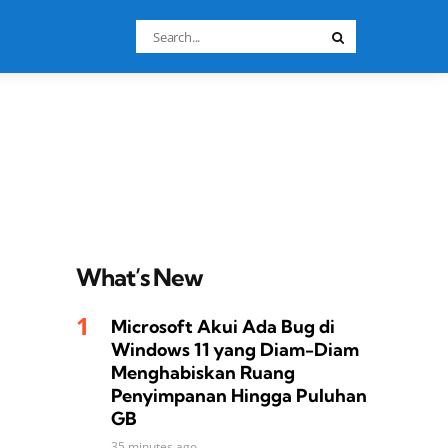
Search
Search
for:
What’s New
Microsoft Akui Ada Bug di
Windows 11 yang Diam-Diam
Menghabiskan Ruang
Penyimpanan Hingga Puluhan
GB
35 minutes ago