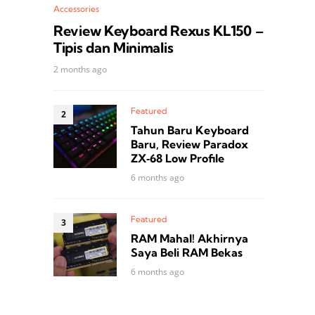
Accessories
Review Keyboard Rexus KL150 –
Tipis dan Minimalis
2 months ago
Featured
Tahun Baru Keyboard
Baru, Review Paradox
ZX‑68 Low Profile
6 months ago
Featured
RAM Mahal! Akhirnya
Saya Beli RAM Bekas
6 months ago