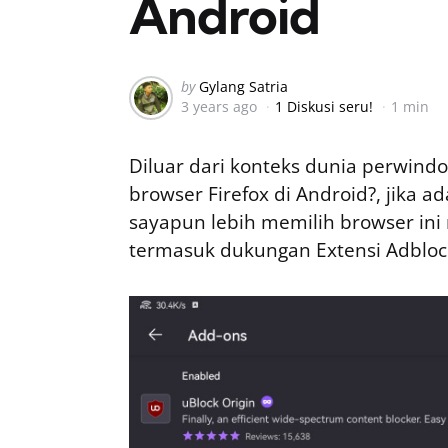
Android
Posted
by
Gylang Satria
3 years ago
1 Diskusi seru!
1 min
by
Diluar dari konteks dunia perwi
browser Firefox di Android?, jika
sayapun lebih memilih browser ini
termasuk dukungan Extensi Adblock