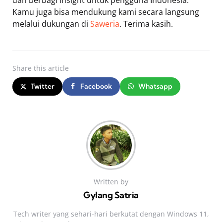
Kamu juga bisa mendukung kami secara langsung
melalui dukungan di
Saweria
. Terima kasih.
Share
this article
Twitter
Facebook
Whatsapp
Written by
Gylang Satria
Tech writer yang sehari‑hari berkutat dengan Windows 11,