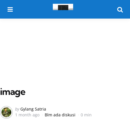
Menu
Searc
image
Posted
by
Gylang Satria
1 month ago
Blm ada diskusi
0 min
by